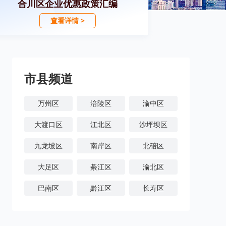
合川区企业优惠政策汇编
查看详情 >
市县频道
万州区
涪陵区
渝中区
大渡口区
江北区
沙坪坝区
九龙坡区
南岸区
北碚区
大足区
綦江区
渝北区
巴南区
黔江区
长寿区
潼南区
铜梁区
荣昌区