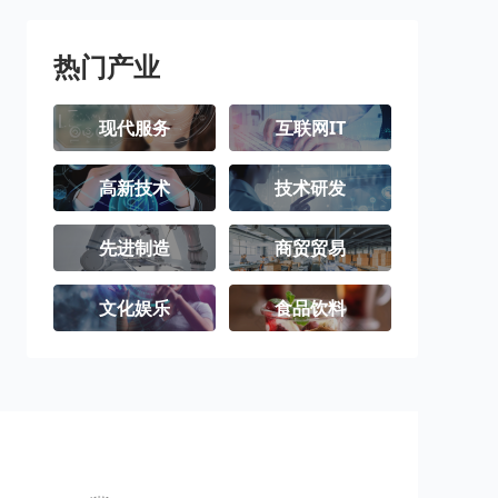
璧山区
梁平区
城口县
丰都县
垫江县
武隆区
热门产业
忠县
开州区
云阳县
现代服务
互联网IT
奉节县
巫山县
巫溪县
高新技术
技术研发
石柱土家族自
秀山土家族苗
酉阳土家族苗
治县
族自治县
族自治县
彭水苗族土家
江津区
合川区
先进制造
商贸贸易
族自治县
永川区
南川区
文化娱乐
食品饮料