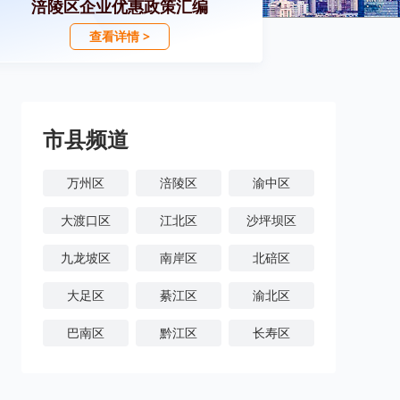
涪陵区企业优惠政策汇编
查看详情 >
市县频道
万州区
涪陵区
渝中区
大渡口区
江北区
沙坪坝区
九龙坡区
南岸区
北碚区
大足区
綦江区
渝北区
巴南区
黔江区
长寿区
潼南区
铜梁区
荣昌区