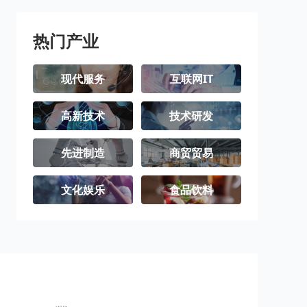
璧山区
梁平区
城口县
丰都县
垫江县
武隆区
热门产业
忠县
开州区
云阳县
现代服务
互联网IT
奉节县
巫山县
巫溪县
高新技术
技术研发
石柱土家族自
秀山土家族苗
酉阳土家族苗
治县
族自治县
族自治县
彭水苗族土家
江津区
合川区
先进制造
商贸贸易
族自治县
永川区
南川区
文化娱乐
食品饮料