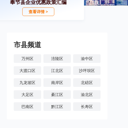
奉节县企业优惠政策汇编
查看详情 >
市县频道
万州区
涪陵区
渝中区
大渡口区
江北区
沙坪坝区
九龙坡区
南岸区
北碚区
大足区
綦江区
渝北区
巴南区
黔江区
长寿区
潼南区
铜梁区
荣昌区