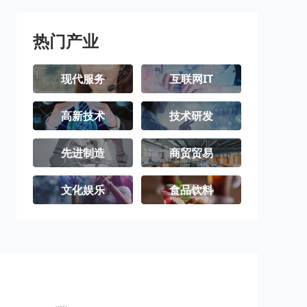
璧山区
梁平区
城口县
丰都县
垫江县
武隆区
热门产业
忠县
开州区
云阳县
现代服务
互联网IT
奉节县
巫山县
巫溪县
高新技术
技术研发
石柱土家族自
秀山土家族苗
酉阳土家族苗
治县
族自治县
族自治县
彭水苗族土家
江津区
合川区
先进制造
商贸贸易
族自治县
永川区
南川区
文化娱乐
食品饮料